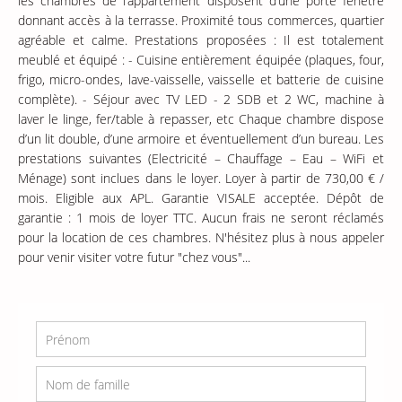
les chambres de l’appartement disposent d’une porte fenêtre
donnant accès à la terrasse. Proximité tous commerces, quartier
agréable et calme. Prestations proposées : Il est totalement
meublé et équipé : - Cuisine entièrement équipée (plaques, four,
frigo, micro-ondes, lave-vaisselle, vaisselle et batterie de cuisine
complète). - Séjour avec TV LED - 2 SDB et 2 WC, machine à
laver le linge, fer/table à repasser, etc Chaque chambre dispose
d’un lit double, d’une armoire et éventuellement d’un bureau. Les
prestations suivantes (Electricité – Chauffage – Eau – WiFi et
Ménage) sont inclues dans le loyer. Loyer à partir de 730,00 € /
mois. Eligible aux APL. Garantie VISALE acceptée. Dépôt de
garantie : 1 mois de loyer TTC. Aucun frais ne seront réclamés
pour la location de ces chambres. N'hésitez plus à nous appeler
pour venir visiter votre futur "chez vous"...