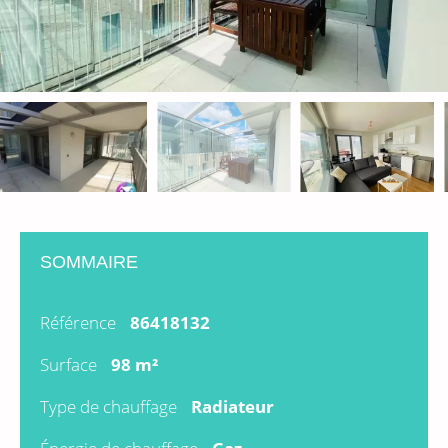
SOMMAIRE
Référence
86418132
Surface
98 m²
Type de chauffage
Radiateur