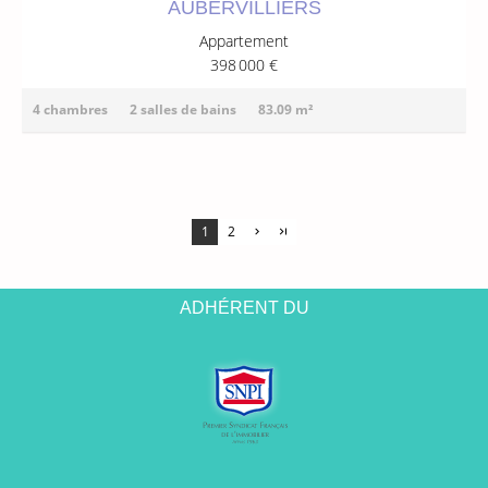
AUBERVILLIERS
Appartement
398 000 €
4 chambres
2 salles de bains
83.09 m²
1
2
ADHÉRENT DU