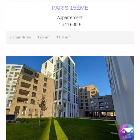
PARIS 15ÈME
Appartement
1 341 600 €
3 chambres
126 m²
11.9 m²