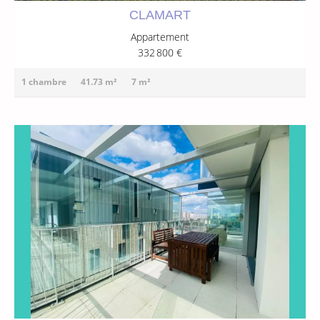
CLAMART
Appartement
332 800 €
1 chambre
41.73 m²
7 m²