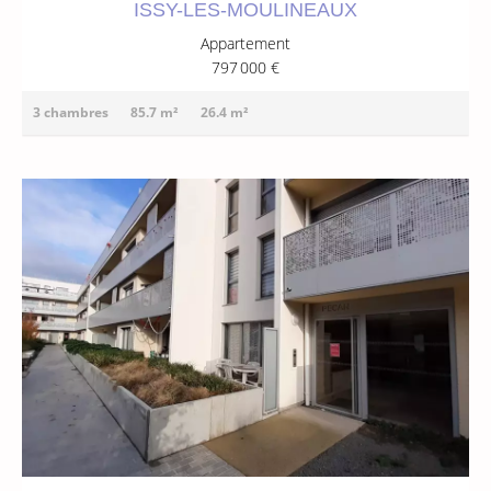
ISSY-LES-MOULINEAUX
Appartement
797 000 €
3 chambres
85.7 m²
26.4 m²